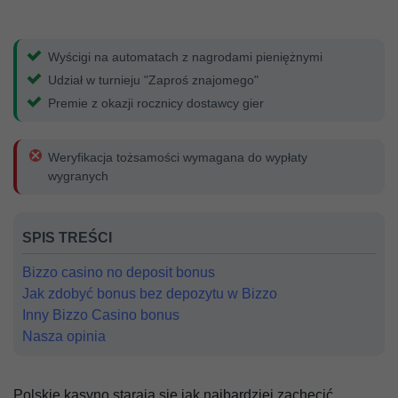
Wyścigi na automatach z nagrodami pieniężnymi
Udział w turnieju "Zaproś znajomego"
Premie z okazji rocznicy dostawcy gier
Weryfikacja tożsamości wymagana do wypłaty
wygranych
SPIS TREŚCI
Bizzo casino no deposit bonus
Jak zdobyć bonus bez depozytu w Bizzo
Inny Bizzo Casino bonus
Nasza opinia
Polskie kasyno starają się jak najbardziej zachęcić