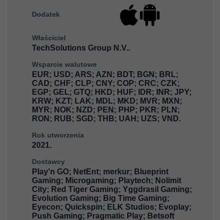
Dodatek
Właściciel
TechSolutions Group N.V..
Wsparcie walutowe
EUR
;
USD
;
ARS
;
AZN
;
BDT
;
BGN
;
BRL
;
CAD
;
CHF
;
CLP
;
CNY
;
COP
;
CRC
;
CZK
;
EGP
;
GEL
;
GTQ
;
HKD
;
HUF
;
IDR
;
INR
;
JPY
;
KRW
;
KZT
;
LAK
;
MDL
;
MKD
;
MVR
;
MXN
;
MYR
;
NOK
;
NZD
;
PEN
;
PHP
;
PKR
;
PLN
;
RON
;
RUB
;
SGD
;
THB
;
UAH
;
UZS
;
VND
.
Rok utworzenia
2021.
Dostawcy
Play'n GO
;
NetEnt
;
merkur
;
Blueprint
Gaming
;
Microgaming
;
Playtech
;
Nolimit
City
;
Red Tiger Gaming
;
Yggdrasil Gaming
;
Evolution Gaming
;
Big Time Gaming
;
Eyecon
;
Quickspin
;
ELK Studios
;
Evoplay
;
Push Gaming
;
Pragmatic Play
;
Betsoft