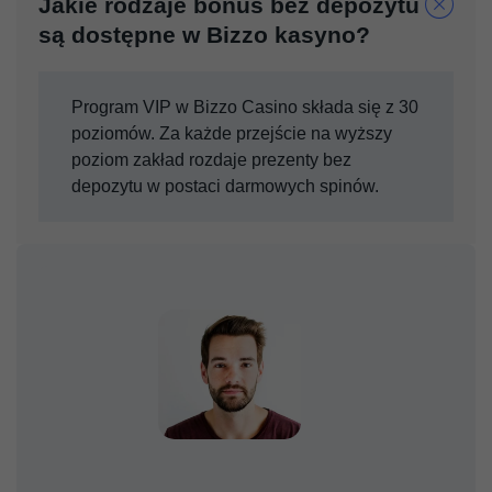
Jakie rodzaje bonus bez depozytu
są dostępne w Bizzo kasyno?
Program VIP w Bizzo Casino składa się z 30
poziomów. Za każde przejście na wyższy
poziom zakład rozdaje prezenty bez
depozytu w postaci darmowych spinów.