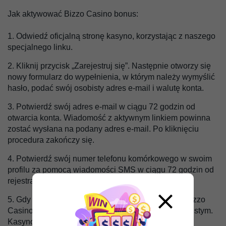
Jak aktywować Bizzo Casino bonus:
Odwiedź oficjalną stronę kasyno, korzystając z naszego
specjalnego linku.
Kliknij przycisk „Zarejestruj się”. Następnie otworzy się
nowy formularz do wypełnienia, w którym należy wymyślić
hasło, podać swój osobisty adres e-mail i walutę konta.
Potwierdź swój adres e-mail w ciągu 72 godzin od
otwarcia konta. Wiadomość z aktywnym linkiem powinna
zostać wysłana na podany adres e-mail. Po kliknięciu
procedura zakończy się.
Potwierdź swój numer telefonu komórkowego w swoim
profilu za pomocą wiadomości SMS w ciągu 72 godzin od
rejestracji.
Gdy wszystko będzie gotowe, musisz wykonać Bizzo
Casino login i aktywuj bonus na swoim koncie osobistym.
Kasyno daje Ci na to kolejne 24 godziny.